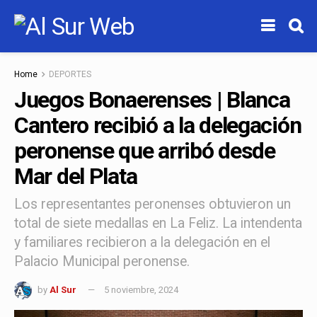
Home
DEPORTES
Juegos Bonaerenses | Blanca
Cantero recibió a la delegación
peronense que arribó desde
Mar del Plata
Los representantes peronenses obtuvieron un
total de siete medallas en La Feliz. La intendenta
y familiares recibieron a la delegación en el
Palacio Municipal peronense.
by
Al Sur
5 noviembre, 2024