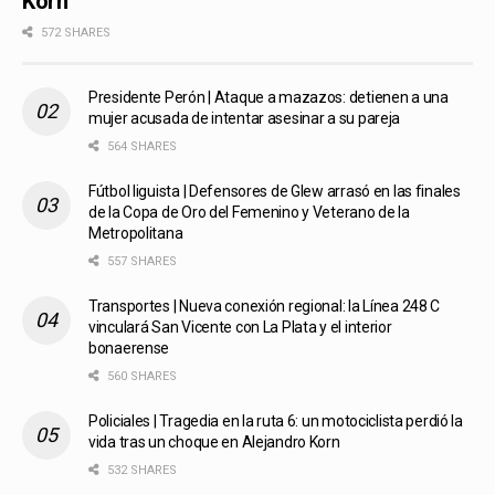
Korn
572 SHARES
Presidente Perón | Ataque a mazazos: detienen a una
mujer acusada de intentar asesinar a su pareja
564 SHARES
Fútbol liguista | Defensores de Glew arrasó en las finales
de la Copa de Oro del Femenino y Veterano de la
Metropolitana
557 SHARES
Transportes | Nueva conexión regional: la Línea 248 C
vinculará San Vicente con La Plata y el interior
bonaerense
560 SHARES
Policiales | Tragedia en la ruta 6: un motociclista perdió la
vida tras un choque en Alejandro Korn
532 SHARES