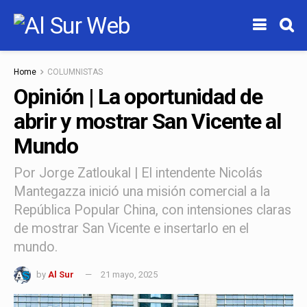
Home
COLUMNISTAS
Opinión | La oportunidad de
abrir y mostrar San Vicente al
Mundo
Por Jorge Zatloukal | El intendente Nicolás
Mantegazza inició una misión comercial a la
República Popular China, con intensiones claras
de mostrar San Vicente e insertarlo en el
mundo.
by
Al Sur
21 mayo, 2025