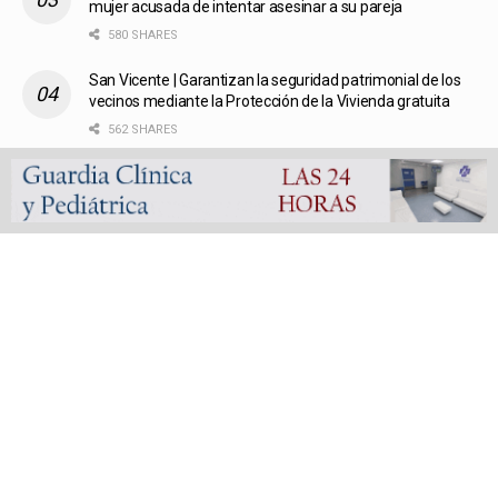
mujer acusada de intentar asesinar a su pareja
580 SHARES
San Vicente | Garantizan la seguridad patrimonial de los
vecinos mediante la Protección de la Vivienda gratuita
562 SHARES
Fútbol liguista | Defensores de Glew arrasó en las finales
de la Copa de Oro del Femenino y Veterano de la
Metropolitana
559 SHARES