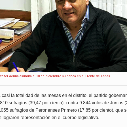
 Walter Acuña asumirá el 10 de diciembre su banca en el Frente de Todos.
casi la totalidad de las mesas en el distrito, el partido gobern
.810 sufragios (39,47 por ciento); contra 9.844 votos de Juntos 
8.055 sufragios de Peronenses Primero (17,85 por ciento), que s
 lograron representación en el cuerpo legislativo.