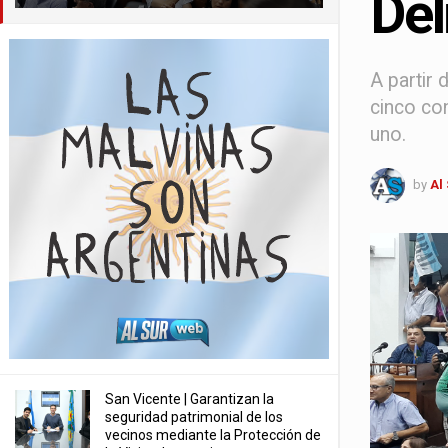
Del
A partir 
cinco con
uno.
by
Al
San Vicente | Garantizan la
seguridad patrimonial de los
vecinos mediante la Protección de