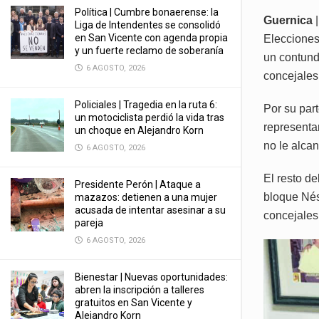
Política | Cumbre bonaerense: la
Guernica
|
Liga de Intendentes se consolidó
en San Vicente con agenda propia
Elecciones
y un fuerte reclamo de soberanía
un contund
6 AGOSTO, 2026
concejales 
Policiales | Tragedia en la ruta 6:
Por su par
un motociclista perdió la vida tras
representan
un choque en Alejandro Korn
no le alca
6 AGOSTO, 2026
El resto de
Presidente Perón | Ataque a
bloque Nést
mazazos: detienen a una mujer
acusada de intentar asesinar a su
concejales
pareja
6 AGOSTO, 2026
Bienestar | Nuevas oportunidades:
abren la inscripción a talleres
gratuitos en San Vicente y
Alejandro Korn