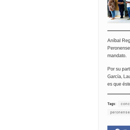
Aníbal Regu
Peronenses
mandato.
Por su par
García, La
es que éste
Tags:
conc
peronense