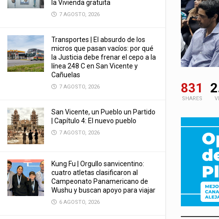
la Vivienda gratuita
7 AGOSTO, 2026
Transportes | El absurdo de los
micros que pasan vacíos: por qué
la Justicia debe frenar el cepo a la
línea 248 C en San Vicente y
Cañuelas
831
2
7 AGOSTO, 2026
SHARES
V
San Vicente, un Pueblo un Partido
| Capítulo 4: El nuevo pueblo
7 AGOSTO, 2026
Kung Fu | Orgullo sanvicentino:
cuatro atletas clasificaron al
Campeonato Panamericano de
Wushu y buscan apoyo para viajar
6 AGOSTO, 2026