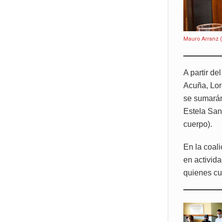
Mauro Arranz 
A partir d
Acuña, Lor
se sumarán
Estela San
cuerpo).
En la coal
en activid
quienes c