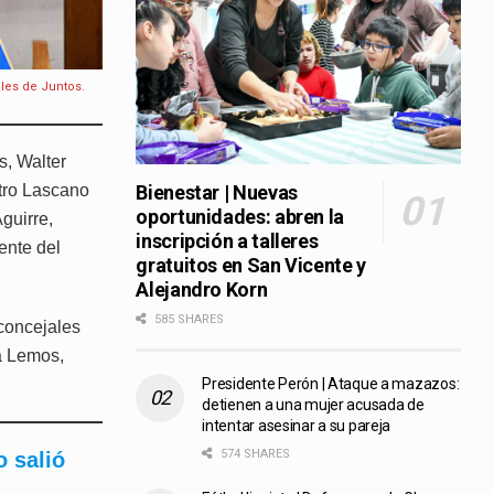
les de Juntos.
s, Walter
tro Lascano
Bienestar | Nuevas
oportunidades: abren la
guirre,
inscripción a talleres
ente del
gratuitos en San Vicente y
Alejandro Korn
585 SHARES
concejales
a Lemos,
Presidente Perón | Ataque a mazazos:
detienen a una mujer acusada de
intentar asesinar a su pareja
574 SHARES
 salió