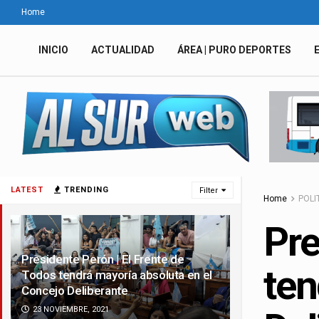
Home
INICIO
ACTUALIDAD
ÁREA | PURO DEPORTES
LATEST
TRENDING
Filter
Home
POLI
Pre
Presidente Perón | El Frente de
ten
Todos tendrá mayoría absoluta en el
Concejo Deliberante
23 NOVIEMBRE, 2021