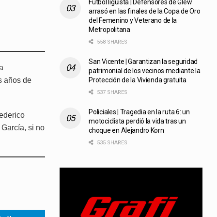
Fútbol liguista | Defensores de Glew
arrasó en las finales de la Copa de Oro
del Femenino y Veterano de la
Metropolitana
558 SHARES
San Vicente | Garantizan la seguridad
a
patrimonial de los vecinos mediante la
s años de
Protección de la Vivienda gratuita
537 SHARES
Policiales | Tragedia en la ruta 6: un
Federico
motociclista perdió la vida tras un
García, si no
choque en Alejandro Korn
535 SHARES