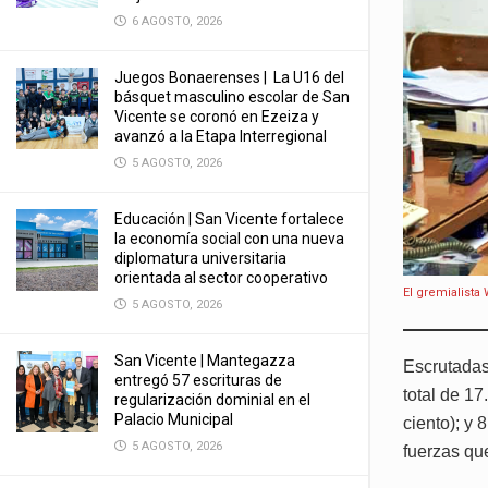
6 AGOSTO, 2026
Juegos Bonaerenses | La U16 del
básquet masculino escolar de San
Vicente se coronó en Ezeiza y
avanzó a la Etapa Interregional
5 AGOSTO, 2026
Educación | San Vicente fortalece
la economía social con una nueva
diplomatura universitaria
orientada al sector cooperativo
El gremialista
5 AGOSTO, 2026
San Vicente | Mantegazza
Escrutadas 
entregó 57 escrituras de
total de 17
regularización dominial en el
Palacio Municipal
ciento); y 
5 AGOSTO, 2026
fuerzas que