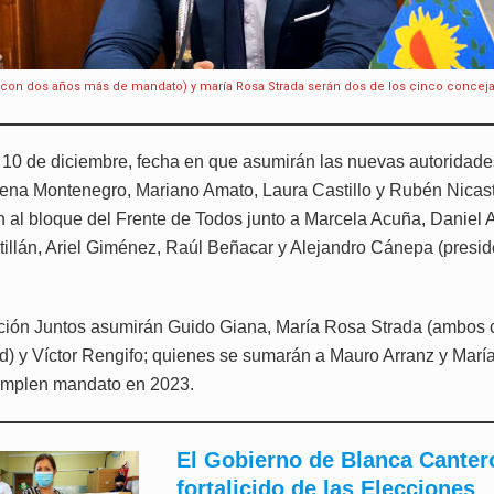
(con dos años más de mandato) y maría Rosa Strada serán dos de los cinco conceja
el 10 de diciembre, fecha en que asumirán las nuevas autoridade
ena Montenegro, Mariano Amato, Laura Castillo y Rubén Nicas
 al bloque del Frente de Todos junto a Marcela Acuña, Daniel A
tillán, Ariel Giménez, Raúl Beñacar y Alejandro Cánepa (presid
ición Juntos asumirán Guido Giana, María Rosa Strada (ambos 
ad) y Víctor Rengifo; quienes se sumarán a Mauro Arranz y Marí
umplen mandato en 2023.
El Gobierno de Blanca Cantero
fortalicido de las Elecciones