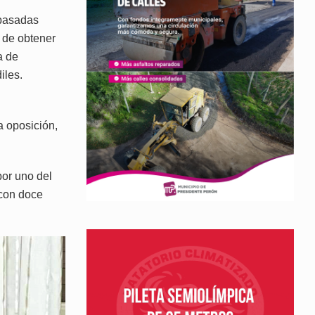
 pasadas
 de obtener
a de
iles.
a oposición,
por uno del
 con doce