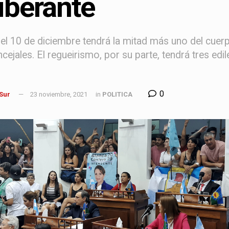
iberante
del 10 de diciembre tendrá la mitad más uno del cuer
cejales. El regueirismo, por su parte, tendrá tres edi
0
 Sur
23 noviembre, 2021
in
POLITICA