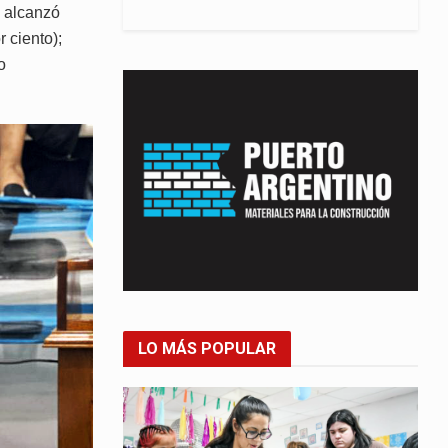
e alcanzó
 ciento);
o
LO MÁS POPULAR