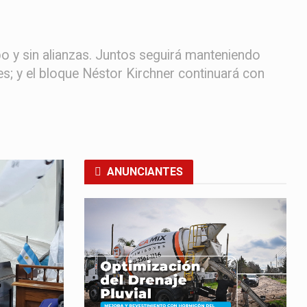
po y sin alianzas. Juntos seguirá manteniendo
les; y el bloque Néstor Kirchner continuará con
ANUNCIANTES