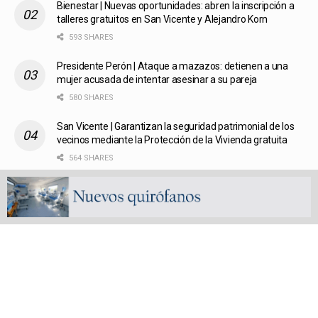
Bienestar | Nuevas oportunidades: abren la inscripción a
talleres gratuitos en San Vicente y Alejandro Korn
593 SHARES
Presidente Perón | Ataque a mazazos: detienen a una
mujer acusada de intentar asesinar a su pareja
580 SHARES
San Vicente | Garantizan la seguridad patrimonial de los
vecinos mediante la Protección de la Vivienda gratuita
564 SHARES
Fútbol liguista | Defensores de Glew arrasó en las finales
de la Copa de Oro del Femenino y Veterano de la
Metropolitana
559 SHARES