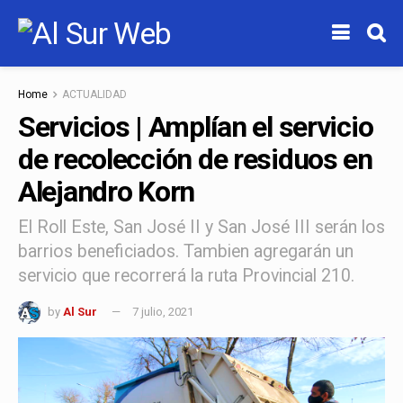
Home
ACTUALIDAD
Servicios | Amplían el servicio
de recolección de residuos en
Alejandro Korn
El Roll Este, San José II y San José III serán los
barrios beneficiados. Tambien agregarán un
servicio que recorrerá la ruta Provincial 210.
by
Al Sur
7 julio, 2021