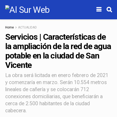
Home
ACTUALIDAD
Servicios | Características de
la ampliación de la red de agua
potable en la ciudad de San
Vicente
La obra será licitada en enero febrero de 2021
y comenzaría en marzo. Serán 10.554 metros
lineales de cañería y se colocarán 712
conexiones domiciliarias, que beneficiarán a
cerca de 2.500 habitantes de la ciudad
cabecera.