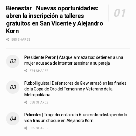
Bienestar | Nuevas oportunidades:
abren la inscripción a talleres
gratuitos en San Vicente y Alejandro
Korn
585 SHARES
Presidente Perón | Ataque a mazazos: detienen a una
mujer acusada de intentar asesinar a su pareja
574 SHARES
Fútbol liguista | Defensores de Glew arrasó en las finales
de la Copa de Oro del Femenino y Veterano de la
Metropolitana
558 SHARES
Policiales | Tragedia en la ruta 6: un motociclista perdió la
vida tras un choque en Alejandro Korn
535 SHARES