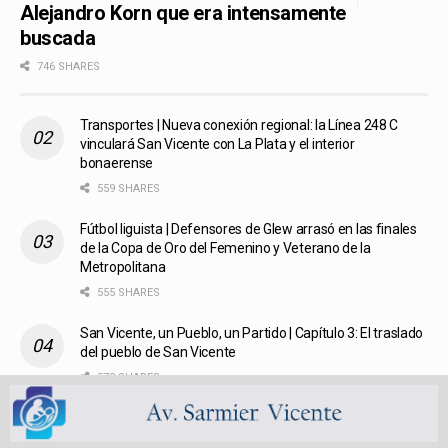
Alejandro Korn que era intensamente
buscada
746 SHARES
Transportes | Nueva conexión regional: la Línea 248 C
vinculará San Vicente con La Plata y el interior
bonaerense
559 SHARES
Fútbol liguista | Defensores de Glew arrasó en las finales
de la Copa de Oro del Femenino y Veterano de la
Metropolitana
555 SHARES
San Vicente, un Pueblo, un Partido | Capítulo 3: El traslado
del pueblo de San Vicente
572 SHARES
San Vicente en penumbras digitales: Telecentro dejó sin
servicio a cientos de usuarios y nadie da la cara