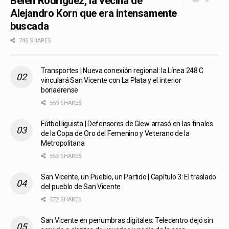
Belén Rodríguez, la vecina de
Alejandro Korn que era intensamente
buscada
746 SHARES
Transportes | Nueva conexión regional: la Línea 248 C
vinculará San Vicente con La Plata y el interior
bonaerense
559 SHARES
Fútbol liguista | Defensores de Glew arrasó en las finales
de la Copa de Oro del Femenino y Veterano de la
Metropolitana
555 SHARES
San Vicente, un Pueblo, un Partido | Capítulo 3: El traslado
del pueblo de San Vicente
572 SHARES
San Vicente en penumbras digitales: Telecentro dejó sin