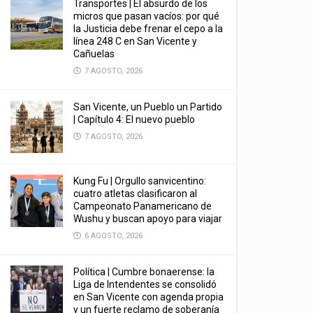
Transportes | El absurdo de los
micros que pasan vacíos: por qué
la Justicia debe frenar el cepo a la
línea 248 C en San Vicente y
Cañuelas
7 AGOSTO, 2026
San Vicente, un Pueblo un Partido
| Capítulo 4: El nuevo pueblo
7 AGOSTO, 2026
Kung Fu | Orgullo sanvicentino:
cuatro atletas clasificaron al
Campeonato Panamericano de
Wushu y buscan apoyo para viajar
6 AGOSTO, 2026
Política | Cumbre bonaerense: la
Liga de Intendentes se consolidó
en San Vicente con agenda propia
y un fuerte reclamo de soberanía