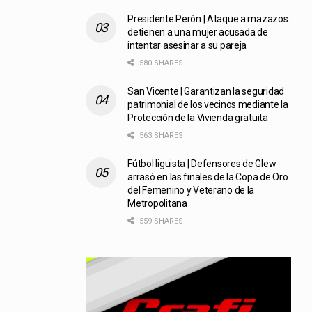
Presidente Perón | Ataque a mazazos:
detienen a una mujer acusada de
intentar asesinar a su pareja
580 SHARES
San Vicente | Garantizan la seguridad
patrimonial de los vecinos mediante la
Protección de la Vivienda gratuita
563 SHARES
Fútbol liguista | Defensores de Glew
arrasó en las finales de la Copa de Oro
del Femenino y Veterano de la
Metropolitana
559 SHARES