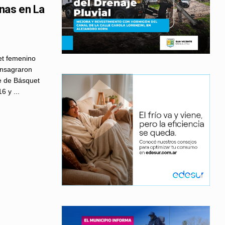
nas en La
uet femenino
onsagraron
e de Básquet
6 y ...