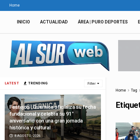
Home
INICIO
ACTUALIDAD
ÁREA | PURO DEPORTES
LATEST
TRENDING
Filter
Home
Tag
Etique
Festejos | Guernica oficializa su fecha
fundacional y celebra su 91°
aniversario con una gran jornada
histórica y cultural
8 AGOSTO, 2026