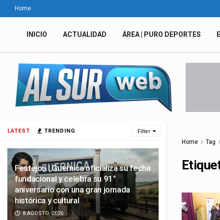
Home
INICIO
ACTUALIDAD
ÁREA | PURO DEPORTES
LATEST
TRENDING
Filter
Home
Tag
Etique
Festejos | Guernica oficializa su fecha
fundacional y celebra su 91°
aniversario con una gran jornada
histórica y cultural
8 AGOSTO, 2026