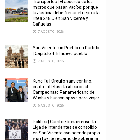
Transportes | El absurdo de los
micros que pasan vacíos: por qué
la Justicia debe frenar el cepo a la
línea 248 C en San Vicente y
Cañuelas
7 AGOSTO, 2026
San Vicente, un Pueblo un Partido
| Capítulo 4: El nuevo pueblo
7 AGOSTO, 2026
Kung Fu | Orgullo sanvicentino:
cuatro atletas clasificaron al
Campeonato Panamericano de
Wushu y buscan apoyo para viajar
6 AGOSTO, 2026
Política | Cumbre bonaerense: la
Liga de Intendentes se consolidó
en San Vicente con agenda propia
y un fuerte reclamo de soberanía