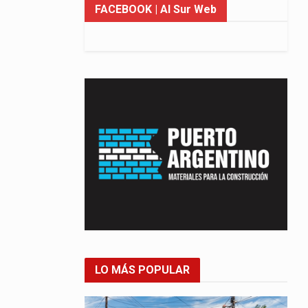
FACEBOOK
| Al Sur Web
LO MÁS POPULAR