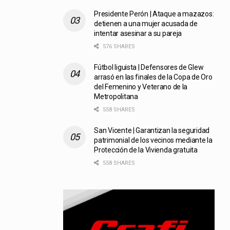
Presidente Perón | Ataque a mazazos:
detienen a una mujer acusada de
intentar asesinar a su pareja
576 SHARES
Fútbol liguista | Defensores de Glew
arrasó en las finales de la Copa de Oro
del Femenino y Veterano de la
Metropolitana
558 SHARES
San Vicente | Garantizan la seguridad
patrimonial de los vecinos mediante la
Protección de la Vivienda gratuita
558 SHARES