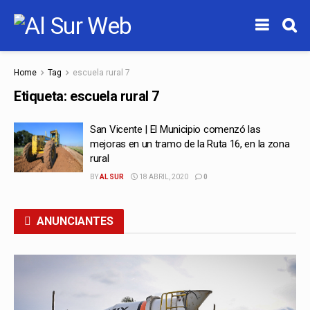
Home
Tag
escuela rural 7
Etiqueta:
escuela rural 7
San Vicente | El Municipio comenzó las
mejoras en un tramo de la Ruta 16, en la zona
rural
BY
AL SUR
18 ABRIL, 2020
0
ANUNCIANTES