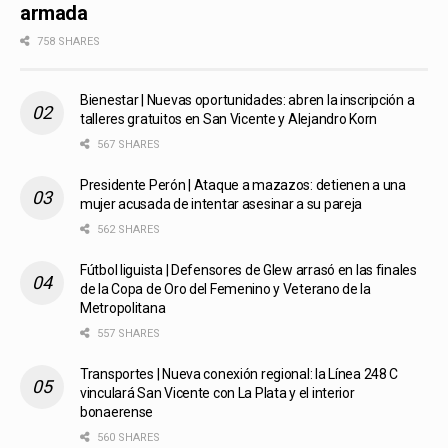
armada
758 SHARES
Bienestar | Nuevas oportunidades: abren la inscripción a
talleres gratuitos en San Vicente y Alejandro Korn
567 SHARES
Presidente Perón | Ataque a mazazos: detienen a una
mujer acusada de intentar asesinar a su pareja
562 SHARES
Fútbol liguista | Defensores de Glew arrasó en las finales
de la Copa de Oro del Femenino y Veterano de la
Metropolitana
557 SHARES
Transportes | Nueva conexión regional: la Línea 248 C
vinculará San Vicente con La Plata y el interior
bonaerense
560 SHARES