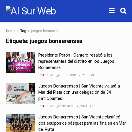
Home
Tag
juegos bonaerenses
Etiqueta:
juegos bonaerenses
Presidente Perón | Cantero resaltó a los
representantes del distrito en los Juegos
Bonaerense
BY
AL SUR
6 DICIEMBRE, 2021
0
Juegos Bonaerenses | San Vicente viajará a
Mar del Plata con una delegación de 54
participantes
BY
AL SUR
2 NOVIEMBRE, 2021
0
Juegos Bonaerenses | San Vicente clasificó
dos equipos de básquet para las finales en Mar
del Plata