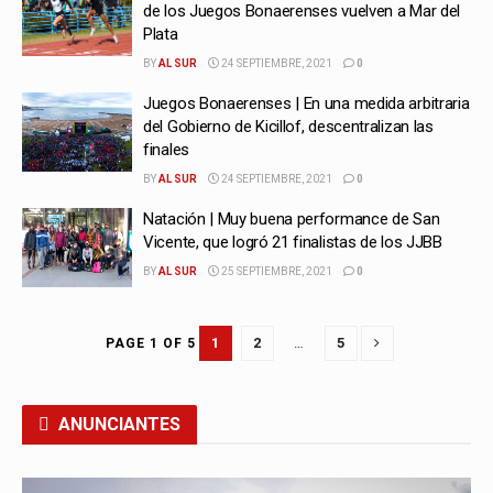
de los Juegos Bonaerenses vuelven a Mar del
Plata
BY
AL SUR
24 SEPTIEMBRE, 2021
0
Juegos Bonaerenses | En una medida arbitraria
del Gobierno de Kicillof, descentralizan las
finales
BY
AL SUR
24 SEPTIEMBRE, 2021
0
Natación | Muy buena performance de San
Vicente, que logró 21 finalistas de los JJBB
BY
AL SUR
25 SEPTIEMBRE, 2021
0
1
2
…
5
PAGE 1 OF 5
ANUNCIANTES