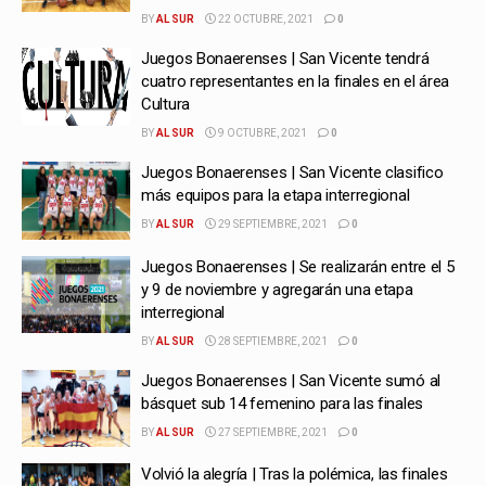
BY
AL SUR
22 OCTUBRE, 2021
0
Juegos Bonaerenses | San Vicente tendrá
cuatro representantes en la finales en el área
Cultura
BY
AL SUR
9 OCTUBRE, 2021
0
Juegos Bonaerenses | San Vicente clasifico
más equipos para la etapa interregional
BY
AL SUR
29 SEPTIEMBRE, 2021
0
Juegos Bonaerenses | Se realizarán entre el 5
y 9 de noviembre y agregarán una etapa
interregional
BY
AL SUR
28 SEPTIEMBRE, 2021
0
Juegos Bonaerenses | San Vicente sumó al
básquet sub 14 femenino para las finales
BY
AL SUR
27 SEPTIEMBRE, 2021
0
Volvió la alegría | Tras la polémica, las finales