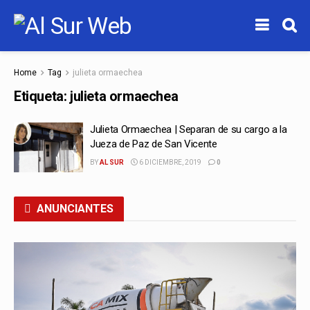
Home
Tag
julieta ormaechea
Etiqueta:
julieta ormaechea
Julieta Ormaechea | Separan de su cargo a la
Jueza de Paz de San Vicente
BY
AL SUR
6 DICIEMBRE, 2019
0
ANUNCIANTES