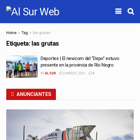
Home
Tag
las grutas
Etiqueta:
las grutas
Deportes | El newcom del “Depo” estuvo
presente en la provincia de Río Negro
BY
AL SUR
3 MARZO, 2021
0
ANUNCIANTES