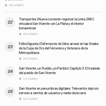
746 SHARES
Transportes | Nueva conexión regional: la Línea 248 C
vinculará San Vicente con La Plata y el interior
bonaerense
559 SHARES
Fútbol liguista | Defensores de Glew arrasó en las finales
de la Copa de Oro del Femenino y Veterano de la
Metropolitana
555 SHARES
San Vicente, un Pueblo, un Partido | Capítulo 3: El traslado
del pueblo de San Vicente
572 SHARES
San Vicente en penumbras digitales: Telecentro dejó sin
servicio a cientos de usuarios y nadie da la cara
520 SHARES