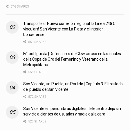
746 SHARES
Transportes | Nueva conexión regional: la Línea 248 C
vinculará San Vicente con La Plata y el interior
bonaerense
559 SHARES
Fútbol liguista | Defensores de Glew arrasó en las finales
de la Copa de Oro del Femenino y Veterano de la
Metropolitana
555 SHARES
San Vicente, un Pueblo, un Partido | Capítulo 3: El traslado
del pueblo de San Vicente
572 SHARES
San Vicente en penumbras digitales: Telecentro dejó sin
servicio a cientos de usuarios y nadie da la cara
520 SHARES