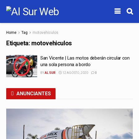
Home
Tag
motovehiculos
Etiqueta:
motovehiculos
San Vicente | Las motos deberán circular con
una sola persona a bordo
BY
AL SUR
12 AGOSTO, 2020
0
ANUNCIANTES