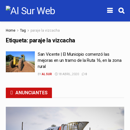
Home
Tag
paraje la vizcacha
Etiqueta:
paraje la vizcacha
San Vicente | El Municipio comenzó las
mejoras en un tramo de la Ruta 16, en la zona
rural
BY
AL SUR
18 ABRIL, 2020
0
ANUNCIANTES