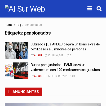
Home
Tag
pensionados
Etiqueta:
pensionados
Jubilados | La ANSES pagará un bono extra de
5 mil pesos a 6 millones de personas
BY
AL SUR
15 JULIO, 2021
0
Buena para jubilados | PAMI lanzó un
vademécum con 170 medicamentos gratuitos
BY
AL SUR
17 FEBRERO, 2020
0
ANUNCIANTES