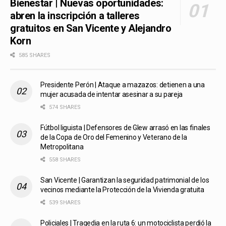
Bienestar | Nuevas oportunidades:
abren la inscripción a talleres
gratuitos en San Vicente y Alejandro
Korn
585 SHARES
Presidente Perón | Ataque a mazazos: detienen a una
mujer acusada de intentar asesinar a su pareja
574 SHARES
Fútbol liguista | Defensores de Glew arrasó en las finales
de la Copa de Oro del Femenino y Veterano de la
Metropolitana
558 SHARES
San Vicente | Garantizan la seguridad patrimonial de los
vecinos mediante la Protección de la Vivienda gratuita
539 SHARES
Policiales | Tragedia en la ruta 6: un motociclista perdió la