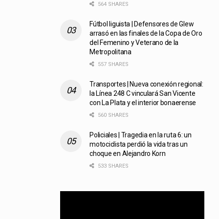
564 SHARES
Fútbol liguista | Defensores de Glew
arrasó en las finales de la Copa de Oro
del Femenino y Veterano de la
Metropolitana
557 SHARES
Transportes | Nueva conexión regional:
la Línea 248 C vinculará San Vicente
con La Plata y el interior bonaerense
560 SHARES
Policiales | Tragedia en la ruta 6: un
motociclista perdió la vida tras un
choque en Alejandro Korn
533 SHARES