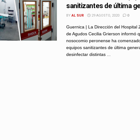
sanitizantes de última g
BY
AL SUR
29 AGOSTO, 2020
0
Guernica | La Dirección del Hospital
de Agudos Cecilia Grierson informó q
nosocomio peronense ha comenzado a
equipos sanitizantes de última gener
desinfectar distintas ...