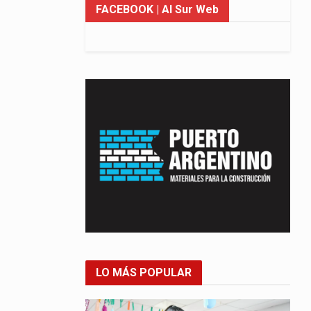
FACEBOOK
| Al Sur Web
LO MÁS POPULAR