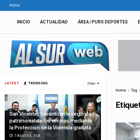
Home
INICIO
ACTUALIDAD
ÁREA | PURO DEPORTES
LATEST
TRENDING
Filter
Home
Tag
Etique
San Vicente | Garantizan la seguridad
patrimonial de los vecinos mediante
la Protección de la Vivienda gratuita
7 AGOSTO, 2026