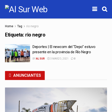
Home
Tag
rio negro
Etiqueta:
rio negro
Deportes | El newcom del “Depo” estuvo
presente en la provincia de Río Negro
BY
AL SUR
3 MARZO, 2021
0
ANUNCIANTES