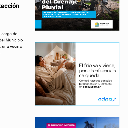
tección
l cargo de
del Municipio
, una vecina
.