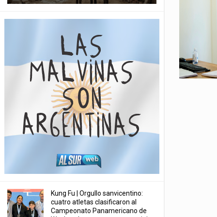
Kung Fu | Orgullo sanvicentino:
cuatro atletas clasificaron al
Campeonato Panamericano de