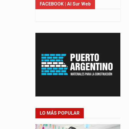
FACEBOOK
| Al Sur Web
LO MÁS POPULAR