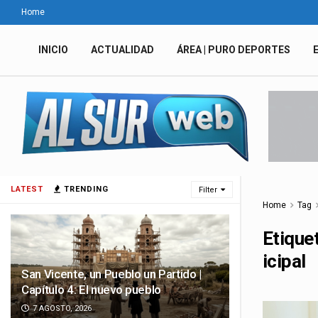
Home
INICIO
ACTUALIDAD
ÁREA | PURO DEPORTES
LATEST
TRENDING
Filter
Home
Tag
Etique
icipal
San Vicente, un Pueblo un Partido |
Capítulo 4: El nuevo pueblo
7 AGOSTO, 2026