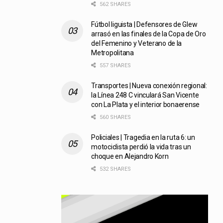
562 SHARES
Fútbol liguista | Defensores de Glew
arrasó en las finales de la Copa de Oro
del Femenino y Veterano de la
Metropolitana
557 SHARES
Transportes | Nueva conexión regional:
la Línea 248 C vinculará San Vicente
con La Plata y el interior bonaerense
560 SHARES
Policiales | Tragedia en la ruta 6: un
motociclista perdió la vida tras un
choque en Alejandro Korn
532 SHARES