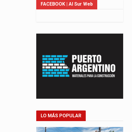
FACEBOOK
| Al Sur Web
LO MÁS POPULAR