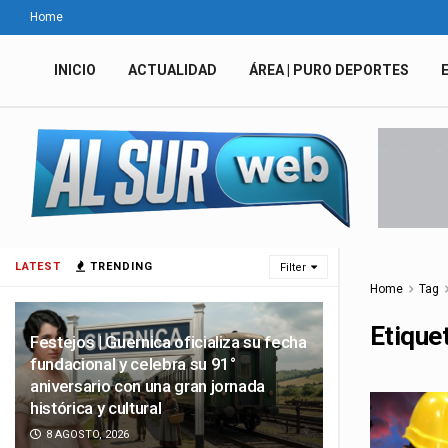
Home
INICIO
ACTUALIDAD
ÁREA | PURO DEPORTES
LATEST
TRENDING
Filter
Home
Tag
Etique
Festejos | Guernica oficializa su fecha
fundacional y celebra su 91°
aniversario con una gran jornada
histórica y cultural
8 AGOSTO, 2026