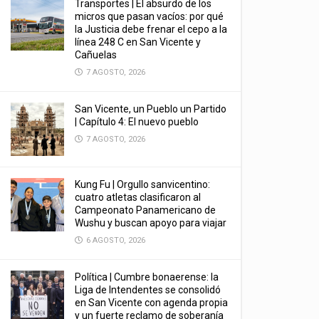
Transportes | El absurdo de los
micros que pasan vacíos: por qué
la Justicia debe frenar el cepo a la
línea 248 C en San Vicente y
Cañuelas
7 AGOSTO, 2026
San Vicente, un Pueblo un Partido
| Capítulo 4: El nuevo pueblo
7 AGOSTO, 2026
Kung Fu | Orgullo sanvicentino:
cuatro atletas clasificaron al
Campeonato Panamericano de
Wushu y buscan apoyo para viajar
6 AGOSTO, 2026
Política | Cumbre bonaerense: la
Liga de Intendentes se consolidó
en San Vicente con agenda propia
y un fuerte reclamo de soberanía