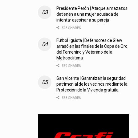
Presidente Perón | Ataque a mazazos:
detienen a una mujer acusada de
intentar asesinar a su pareja
578 SHARES
Fútbol liguista | Defensores de Glew
arrasó en las finales de la Copa de Oro
del Femenino y Veterano de la
Metropolitana
559 SHARES
San Vicente | Garantizan la seguridad
patrimonial de los vecinos mediante la
Protección de la Vivienda gratuita
558 SHARES