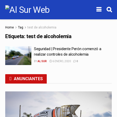
Home
Tag
test de alcoholemia
Etiqueta:
test de alcoholemia
Seguridad | Presidente Perón comenzó a
realizar controles de alcoholemia
BY
AL SUR
6 ENERO, 2020
0
ANUNCIANTES