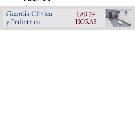
Alejandro Korn | Localizaron a Melina Belén Rodríguez, la
vecina de Alejandro Korn que era intensamente buscada
747 SHARES
Transportes | Nueva conexión regional: la Línea 248 C
vinculará San Vicente con La Plata y el interior
bonaerense
559 SHARES
Fútbol liguista | Defensores de Glew arrasó en las finales
de la Copa de Oro del Femenino y Veterano de la
Metropolitana
555 SHARES
Bienestar | Nuevas oportunidades: abren la inscripción a
talleres gratuitos en San Vicente y Alejandro Korn
530 SHARES