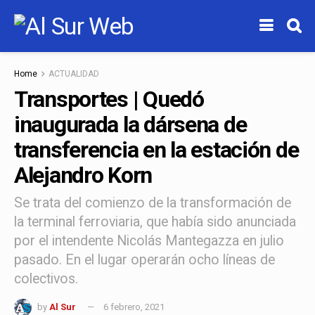
Home
ACTUALIDAD
Transportes | Quedó
inaugurada la dársena de
transferencia en la estación de
Alejandro Korn
Se trata del comienzo de la transformación de
la terminal ferroviaria, que había sido anunciada
por el intendente Nicolás Mantegazza en julio
pasado. En el lugar operarán ocho líneas de
colectivos.
by
Al Sur
6 febrero, 2021