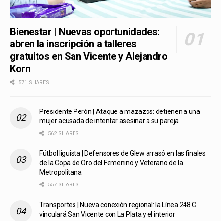
Bienestar | Nuevas oportunidades:
abren la inscripción a talleres
gratuitos en San Vicente y Alejandro
Korn
571 SHARES
Presidente Perón | Ataque a mazazos: detienen a una
mujer acusada de intentar asesinar a su pareja
562 SHARES
Fútbol liguista | Defensores de Glew arrasó en las finales
de la Copa de Oro del Femenino y Veterano de la
Metropolitana
557 SHARES
Transportes | Nueva conexión regional: la Línea 248 C
vinculará San Vicente con La Plata y el interior