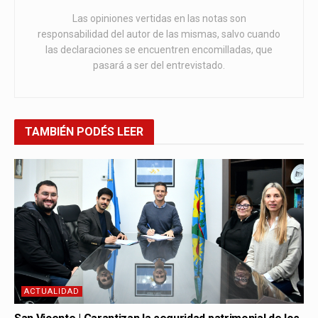
Las opiniones vertidas en las notas son
responsabilidad del autor de las mismas, salvo cuando
las declaraciones se encuentren encomilladas, que
pasará a ser del entrevistado.
TAMBIÉN
PODÉS LEER
ACTUALIDAD