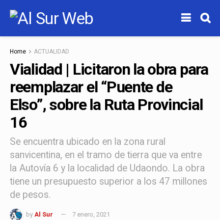
Home
ACTUALIDAD
Vialidad | Licitaron la obra para
reemplazar el “Puente de
Elso”, sobre la Ruta Provincial
16
Se encuentra ubicado en la zona rural
sanvicentina, en el tramo de tierra que va entre
la Autovía 6 y la localidad de Udaondo. La obra
tiene un presupuesto superior a los 47 millones
de pesos.
by
Al Sur
7 enero, 2021