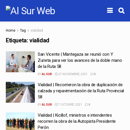
Home
Tag
vialidad
Etiqueta:
vialidad
San Vicente | Mantegaza se reunió con Y
Zurieta para ver los avances de la doble mano
de la Ruta 58
BY
AL SUR
27 NOVIEMBRE, 2021
0
Vialidad | Recorrieron la obra de duplicación de
calzada y repavimentación de la Ruta Provincial
58
BY
AL SUR
7 OCTUBRE, 2021
0
Vialidad | Kicillof, ministros e intendentes
recorren la obra de la Autopista Presidente
Perón