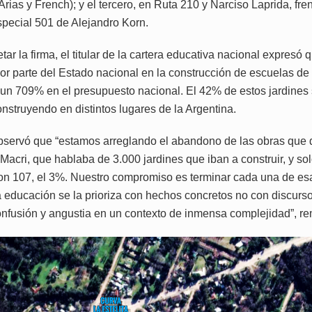
Arias y French); y el tercero, en Ruta 210 y Narciso Laprida, fren
pecial 501 de Alejandro Korn.
tar la firma, el titular de la cartera educativa nacional expresó 
or parte del Estado nacional en la construcción de escuelas de n
 un 709% en el presupuesto nacional. El 42% de estos jardines
nstruyendo en distintos lugares de la Argentina.
servó que “estamos arreglando el abandono de las obras que d
Macri, que hablaba de 3.000 jardines que iban a construir, y so
on 107, el 3%. Nuestro compromiso es terminar cada una de es
a educación se la prioriza con hechos concretos no con discurs
nfusión y angustia en un contexto de inmensa complejidad”, re