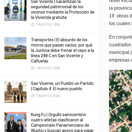
Nivel Inici
San Vicente | Garantizan la
seguridad patrimonial de los
la provinci
vecinos mediante la Protección de
19 obras d
la Vivienda gratuita
los cuales 
7 AGOSTO, 2026
En conjunt
Transportes | El absurdo de los
cuadrados 
micros que pasan vacíos: por qué
la Justicia debe frenar el cepo a la
municipal 
línea 248 C en San Vicente y
empresas c
Cañuelas
7 AGOSTO, 2026
San Vicente, un Pueblo un Partido
| Capítulo 4: El nuevo pueblo
7 AGOSTO, 2026
Kung Fu | Orgullo sanvicentino:
cuatro atletas clasificaron al
Campeonato Panamericano de
Wushu y buscan apoyo para viajar