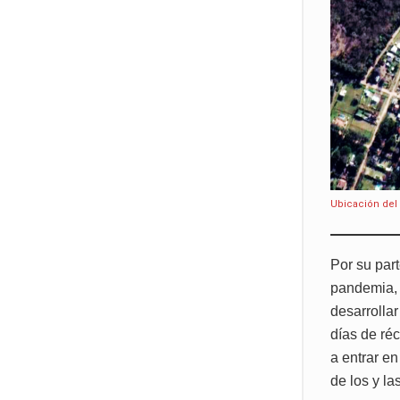
Ubicación del J
Por su par
pandemia, 
desarrolla
días de ré
a entrar en
de los y l