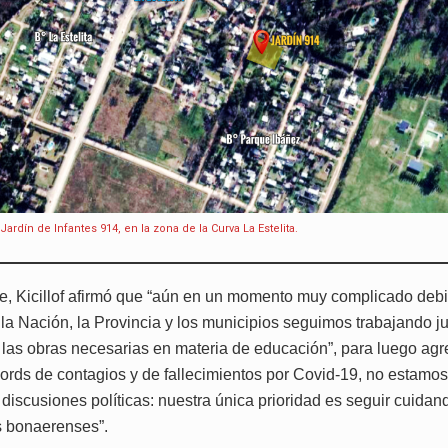
ardín de Infantes 914, en la zona de la Curva La Estelita.
te, Kicillof afirmó que “aún en un momento muy complicado debi
la Nación, la Provincia y los municipios seguimos trabajando j
r las obras necesarias en materia de educación”, para luego agr
cords de contagios y de fallecimientos por Covid-19, no estamo
 discusiones políticas: nuestra única prioridad es seguir cuidan
as bonaerenses”.