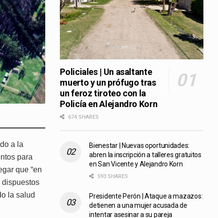
Policiales | Un asaltante
muerto y un prófugo tras
un feroz tiroteo con la
Policía en Alejandro Korn
674 SHARES
do a la
Bienestar | Nuevas oportunidades:
abren la inscripción a talleres gratuitos
untos para
en San Vicente y Alejandro Korn
egar que “en
593 SHARES
s dispuestos
do la salud
Presidente Perón | Ataque a mazazos:
detienen a una mujer acusada de
intentar asesinar a su pareja