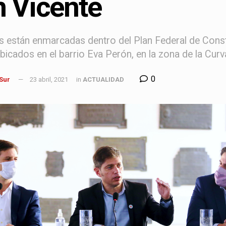
 Vicente
 están enmarcadas dentro del Plan Federal de Constru
bicados en el barrio Eva Perón, en la zona de la Curva
0
 Sur
23 abril, 2021
in
ACTUALIDAD