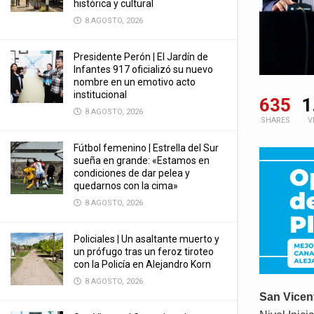
histórica y cultural
8 AGOSTO, 2026
Presidente Perón | El Jardín de
Infantes 917 oficializó su nuevo
nombre en un emotivo acto
institucional
635
1
8 AGOSTO, 2026
SHARES
V
Fútbol femenino | Estrella del Sur
sueña en grande: «Estamos en
condiciones de dar pelea y
quedarnos con la cima»
8 AGOSTO, 2026
Policiales | Un asaltante muerto y
un prófugo tras un feroz tiroteo
con la Policía en Alejandro Korn
8 AGOSTO, 2026
San Vicen