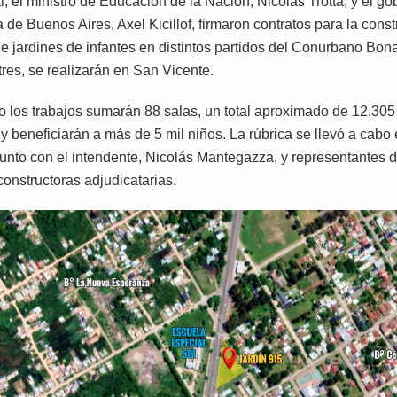
al, el ministro de Educación de la Nación, Nicolás Trotta, y el g
a de Buenos Aires, Axel Kicillof, firmaron contratos para la cons
e jardines de infantes en distintos partidos del Conurbano Bon
tres, se realizarán en San Vicente.
o los trabajos sumarán 88 salas, un total aproximado de 12.305
y beneficiarán a más de 5 mil niños. La rúbrica se llevó a cabo 
junto con el intendente, Nicolás Mantegazza, y representantes d
onstructoras adjudicatarias.