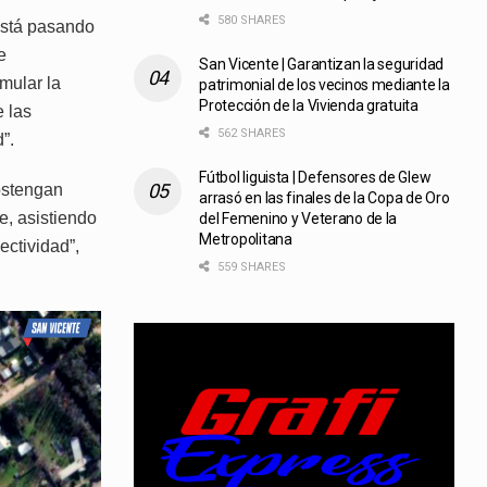
580 SHARES
 está pasando
e
San Vicente | Garantizan la seguridad
imular la
patrimonial de los vecinos mediante la
Protección de la Vivienda gratuita
 las
562 SHARES
”.
Fútbol liguista | Defensores de Glew
ostengan
arrasó en las finales de la Copa de Oro
e, asistiendo
del Femenino y Veterano de la
Metropolitana
ctividad”,
559 SHARES