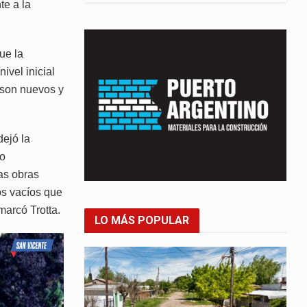
te a la
que la
ivel inicial
 son nuevos y
ejó la
lo
as obras
os vacíos que
marcó Trotta.
LO MÁS POPULAR