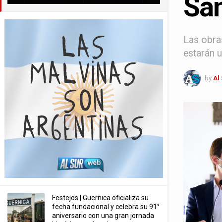
San
Las obras
estarán u
by
Al
Festejos | Guernica oficializa su
fecha fundacional y celebra su 91°
aniversario con una gran jornada