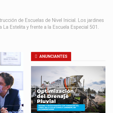
cción de Escuelas de Nivel Inicial. Los jardines
 La Estelita y frente a la Escuela Especial 501.
ANUNCIANTES