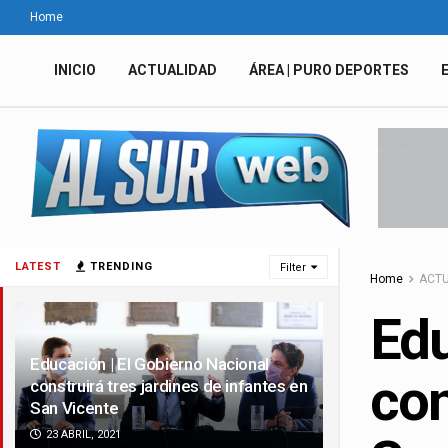
Home
INICIO
ACTUALIDAD
ÁREA | PURO DEPORTES
LATEST
TRENDING
Filter
Home
ACTU
Edu
Educación | El Gobierno Nacional
con
construirá tres jardines de infantes en
San Vicente
23 ABRIL, 2021