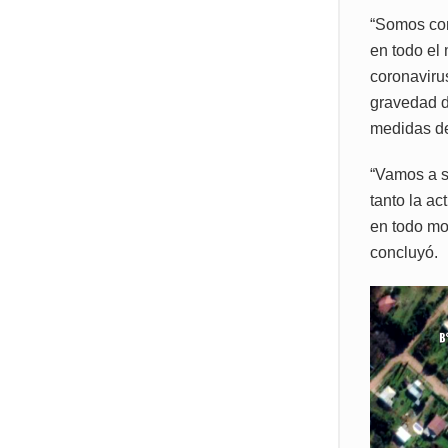
“Somos con
en todo el
coronavirus
gravedad d
medidas de
“Vamos a s
tanto la a
en todo mo
concluyó.