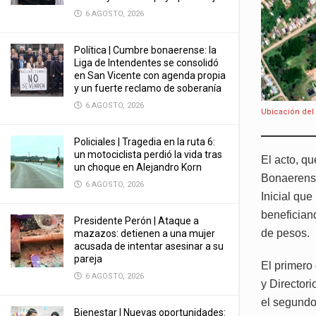
6 AGOSTO, 2026
Política | Cumbre bonaerense: la
Liga de Intendentes se consolidó
en San Vicente con agenda propia
y un fuerte reclamo de soberanía
6 AGOSTO, 2026
Ubicación del 
Policiales | Tragedia en la ruta 6:
un motociclista perdió la vida tras
El acto, q
un choque en Alejandro Korn
Bonaerense
6 AGOSTO, 2026
Inicial que
benefician
Presidente Perón | Ataque a
de pesos.
mazazos: detienen a una mujer
acusada de intentar asesinar a su
pareja
El primero
6 AGOSTO, 2026
y Directori
el segundo 
Bienestar | Nuevas oportunidades: