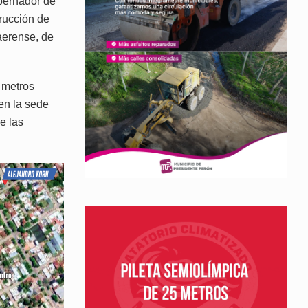
obernador de
trucción de
aerense, de
 metros
en la sede
e las