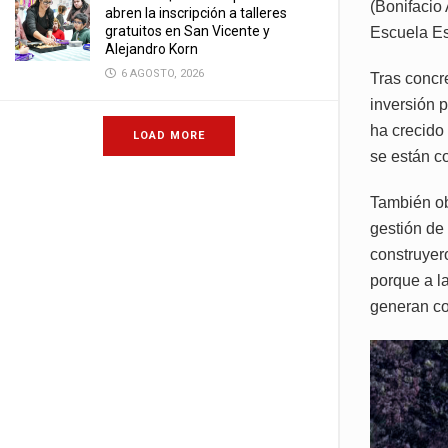
(Bonifacio 
abren la inscripción a talleres
gratuitos en San Vicente y
Escuela Es
Alejandro Korn
6 AGOSTO, 2026
Tras concre
inversión p
ha crecido
LOAD MORE
se están co
También ob
gestión de 
construyer
porque a l
generan co