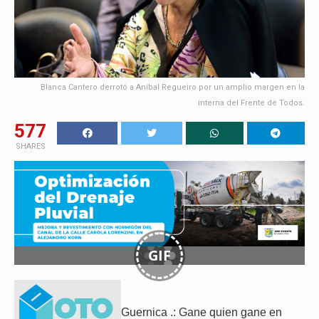
Blanca Cantero derrotó a Aníbal Regueiro por un amplio margen en la
interna del Frente de Todos.
577
SHARES
GIF
Guernica .: Gane quien gane en