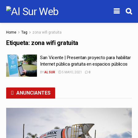
Home
Tag
zona wifi gratuita
Etiqueta:
zona wifi gratuita
San Vicente | Presentan proyecto para habilitar
Internet pública gratuita en espacios públicos
BY
AL SUR
5 MAYO, 2021
0
ANUNCIANTES