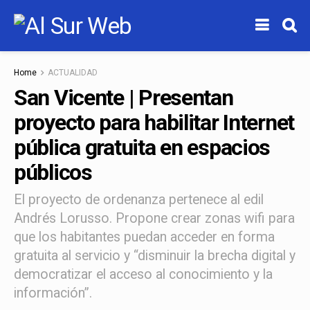
Home
ACTUALIDAD
San Vicente | Presentan
proyecto para habilitar Internet
pública gratuita en espacios
públicos
El proyecto de ordenanza pertenece al edil
Andrés Lorusso. Propone crear zonas wifi para
que los habitantes puedan acceder en forma
gratuita al servicio y “disminuir la brecha digital y
democratizar el acceso al conocimiento y la
información”.