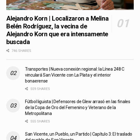
Alejandro Korn | Localizaron a Melina
Belén Rodríguez, la vecina de
Alejandro Korn que era intensamente
buscada
746 SHARES
Transportes | Nueva conexión regional: la Línea 248 C
vinculará San Vicente con La Plata y el interior
bonaerense
559 SHARES
Fútbol liguista | Defensores de Glew arrasó en las finales
de la Copa de Oro del Femenino y Veterano de la
Metropolitana
555 SHARES
San Vicente, un Pueblo, un Partido | Capítulo 3: El traslado
del pueblo de San Vicente